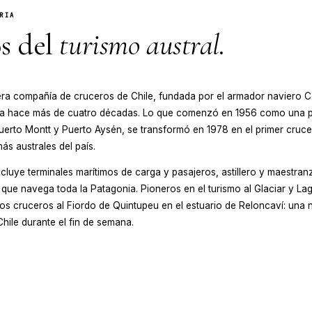
UESTRA HISTORIA
oneros del
turismo aust
ios es la primera compañía de cruceros de Chile, funda
mo y su familia hace más de cuatro décadas. Lo que
botaje entre Puerto Montt y Puerto Aysén, se transformó
ió las aguas más australes del país.
po Skorpios incluye terminales marítimos de carga y pasa