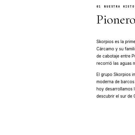
01
N
Pi
Skorp
Cárca
de ca
recorr
El gru