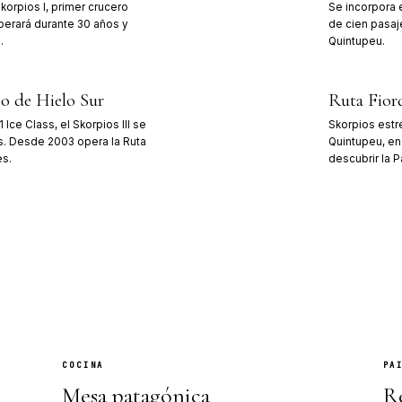
os
de navegación.
 los canales
1
chifas Cárcamo y sus hermanos inician
 cabotaje regional entre Puerto Montt y Puerto
pios
1