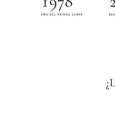
SERVICIO
Atención cercana
Una tripulación pequeña que con
pasajero por su nombre. La hospit
llevada a bordo.