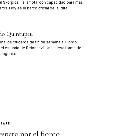
Primer viaje turístico
976
El M/V Mimí, un pequeño buque de carga ac
12 pasajeros, realiza los primeros recorridos
Rafael.
Llega el Skorpios II
988