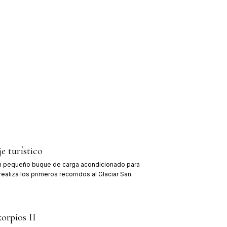
griego y madre chilota, Constantino dejó la escuela sie
ar como botero y pescador. A los veinte años fundó, jun
os, la empresa de cabotaje que daría origen a todo lo 
és.
tes que nadie el potencial turístico de la Patagonia, co
rcos para mostrarla y los timoneó hasta sus últimos día
ves que hoy llevan a sus pasajeros entre las paredes gra
, con la misma cercanía con la que él trataba a cada visi