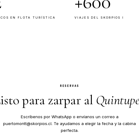
COCINA
Mesa patagónica
oce a cada
Productos locales del sur, cocidos
alidad chilota
Reconocida por nuestros pasaje
los grandes sellos del viaje.