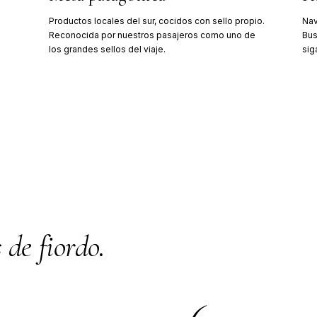
mbre zarpa el Skorpios I, primer crucero
 tipo en Chile. Operará durante 30 años y
 de 600 viajes.
II y el Campo de Hielo Sur
clasificación A1 Ice Class, el Skorpios III se
 aguas glaciares. Desde 2003 opera la Ruta
e Puerto Natales.