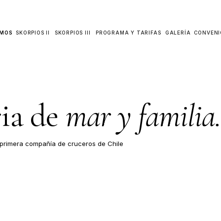
IO
QUIÉNES SOMOS
SKORPIOS II
SKORPIOS III
PROGRAMA Y
storia de
mar y 
chifas opera la primera compañía de cruceros de Chile
e la Patagonia.