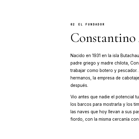
na de barcos que navega toda la Patagonia. Pioneros en
esarrollamos los cruceros al Fiordo de Quintupeu en el
rir el sur de Chile durante el fin de semana.
02
EL
Co
Nacido