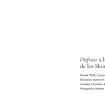
04
SKORPIOS EN CIFRAS
Una flota,
d
1978
AÑO DEL PRIMER ZARPE