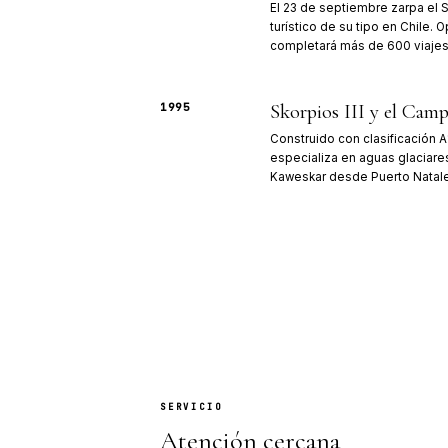
03
HITOS
Setenta añ
Cabotaje en
1956
Constantino Ko
operaciones de
Aysén.
Nace Skor
1978