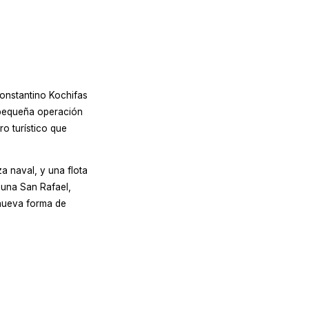
ral.
da por el armador naviero Constantino Kochifas
 comenzó en 1956 como una pequeña operación
 en 1978 en el primer crucero turístico que
jeros, astillero y maestranza naval, y una flota