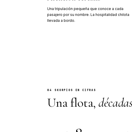
El 23 de septie
turístico de su
completará más
Skorpios I
1995
Construido con 
especializa en
Kaweskar desd