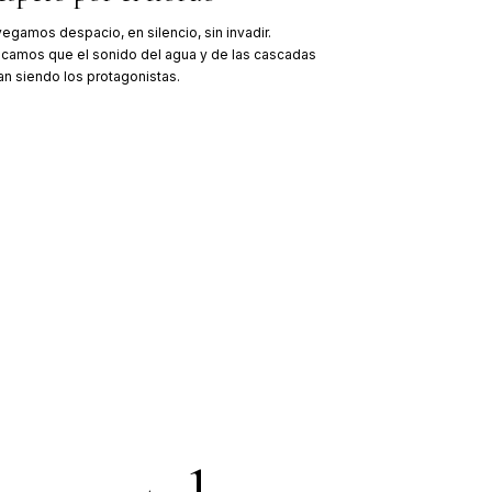
Se incorpora el Skorpios II a la flota, con c
de cien pasajeros. Hoy es el barco oficial de
Quintupeu.
Ruta Fiordo Quintupeu
Skorpios estrena los cruceros de fin de sem
Quintupeu, en el estuario de Reloncaví. Una
descubrir la Patagonia.