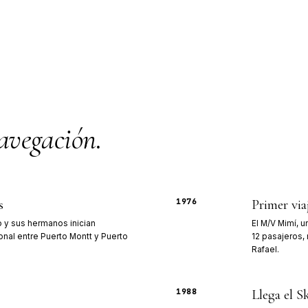
padre 
trabaj
herman
despu
Vio an
los ba
las na
fiordo